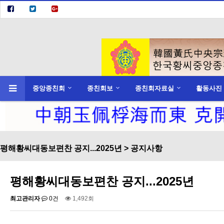
중앙종친회
종친회보
종친회자료실
활동사진
하위분류
하위분류
평해황씨대동보편찬 공지...2025년 > 공지사항
평해황씨대동보편찬 공지...2025년
최고관리자
0건
1,492회