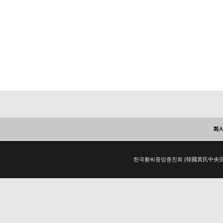
회
한국황씨중앙종친회 (韓國黃氏中央宗親會) 서